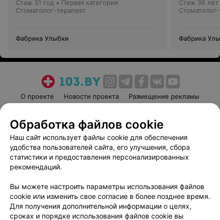
Стаж 31 год
•
Первая категория
Стаж 36 лет
Стоматолог-терапевт
Стоматолог-
Фабрика Улыбки
Фабрика Ул
О проекте
Новости проекта
Размещение рекламы
Медицинский маркетинг
Публичный договор
Обработка файлов cookie
Пользовательское соглашение
Способы оплаты
Наш сайт использует файлы cookie для обеспечения
Вакансии
Партнеры
удобства пользователей сайта, его улучшения, сбора
Написать руководителю 103.by
статистики и предоставления персонализированных
Написать в поддержку
рекомендаций.
Персональные настройки cookie
Вы можете настроить параметры использования файлов
Обработка персональных данных
cookie или изменить свое согласие в более позднее время.
Для получения дополнительной информации о целях,
сроках и порядке использования файлов cookie вы