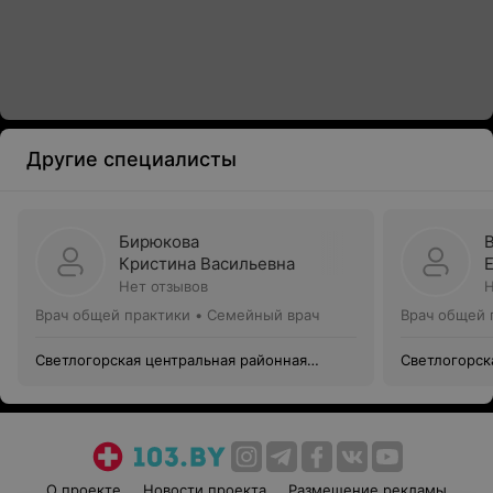
Другие специалисты
Бирюкова
Кристина Васильевна
Нет отзывов
Н
Врач общей практики • Семейный врач
Врач общей 
Светлогорская центральная районная
Светлогорск
поликлиника
поликлиник
О проекте
Новости проекта
Размещение рекламы