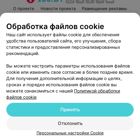
О проекте
Новости проекта
Размещение рекламы
Медицинский маркетинг
Публичный договор
Обработка файлов cookie
Пользовательское соглашение
Способы оплаты
Наш сайт использует файлы cookie для обеспечения
Вакансии
Партнеры
удобства пользователей сайта, его улучшения, сбора
Написать руководителю 103.by
статистики и предоставления персонализированных
Написать в поддержку
рекомендаций.
Персональные настройки cookie
Вы можете настроить параметры использования файлов
Обработка персональных данных
cookie или изменить свое согласие в более позднее время.
Для получения дополнительной информации о целях,
сроках и порядке использования файлов cookie вы
можете ознакомиться с нашей
Политикой обработки
файлов cookie
Принять
© 2026 ООО «Артокс Лаб», УНП 191700409
| 220012, Республика Беларусь,
г. Минск, улица Толбухина, 2, пом. 16 | help@103.by
Отклонить
Служба поддержки
+375 291212755
Персональные настройки Cookie