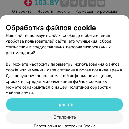
О проекте
Новости проекта
Размещение рекламы
Медицинский маркетинг
Публичный договор
Обработка файлов cookie
Пользовательское соглашение
Способы оплаты
Наш сайт использует файлы cookie для обеспечения
Вакансии
Партнеры
удобства пользователей сайта, его улучшения, сбора
Написать руководителю 103.by
статистики и предоставления персонализированных
Написать в поддержку
рекомендаций.
Персональные настройки cookie
Вы можете настроить параметры использования файлов
Обработка персональных данных
cookie или изменить свое согласие в более позднее время.
Для получения дополнительной информации о целях,
сроках и порядке использования файлов cookie вы
можете ознакомиться с нашей
Политикой обработки
файлов cookie
Принять
© 2026 ООО «Артокс Лаб», УНП 191700409
| 220012, Республика Беларусь,
г. Минск, улица Толбухина, 2, пом. 16 | help@103.by
Отклонить
Служба поддержки
+375 291212755
Персональные настройки Cookie