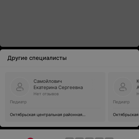
Другие специалисты
Самойлович
Екатерина Сергеевна
Нет отзывов
Н
Педиатр
Педиатр
Октябрьская центральная районная
Октябрьская
больница
больница