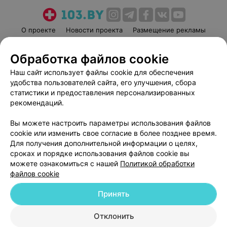
О проекте
Новости проекта
Размещение рекламы
Медицинский маркетинг
Публичный договор
Обработка файлов cookie
Пользовательское соглашение
Способы оплаты
Наш сайт использует файлы cookie для обеспечения
Вакансии
Партнеры
удобства пользователей сайта, его улучшения, сбора
Написать руководителю 103.by
статистики и предоставления персонализированных
Написать в поддержку
рекомендаций.
Персональные настройки cookie
Вы можете настроить параметры использования файлов
Обработка персональных данных
cookie или изменить свое согласие в более позднее время.
Для получения дополнительной информации о целях,
сроках и порядке использования файлов cookie вы
можете ознакомиться с нашей
Политикой обработки
файлов cookie
Принять
© 2026 ООО «Артокс Лаб», УНП 191700409
| 220012, Республика Беларусь,
г. Минск, улица Толбухина, 2, пом. 16 | help@103.by
Отклонить