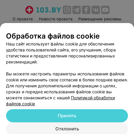
О проекте
Новости проекта
Размещение рекламы
Медицинский маркетинг
Публичный договор
Обработка файлов cookie
Пользовательское соглашение
Способы оплаты
Наш сайт использует файлы cookie для обеспечения
Вакансии
Партнеры
удобства пользователей сайта, его улучшения, сбора
Написать руководителю 103.by
статистики и предоставления персонализированных
Написать в поддержку
рекомендаций.
Персональные настройки cookie
Вы можете настроить параметры использования файлов
Обработка персональных данных
cookie или изменить свое согласие в более позднее время.
Для получения дополнительной информации о целях,
сроках и порядке использования файлов cookie вы
можете ознакомиться с нашей
Политикой обработки
файлов cookie
Принять
© 2026 ООО «Артокс Лаб», УНП 191700409
| 220012, Республика Беларусь,
г. Минск, улица Толбухина, 2, пом. 16 | help@103.by
Отклонить