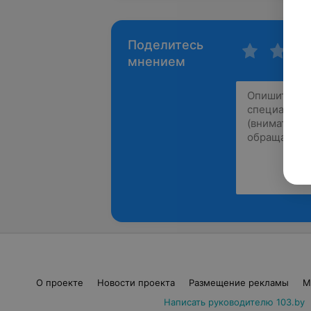
Поделитесь
мнением
О проекте
Новости проекта
Размещение рекламы
М
Написать руководителю 103.by