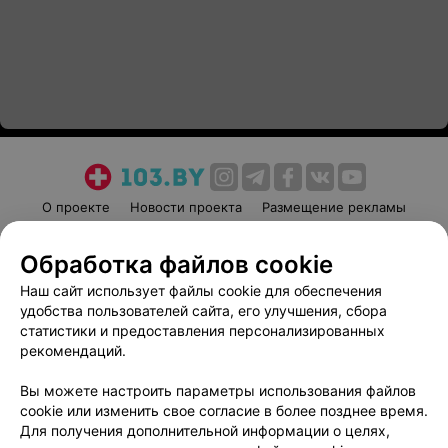
О проекте
Новости проекта
Размещение рекламы
Медицинский маркетинг
Публичный договор
Обработка файлов cookie
Пользовательское соглашение
Способы оплаты
Наш сайт использует файлы cookie для обеспечения
Вакансии
Партнеры
удобства пользователей сайта, его улучшения, сбора
Написать руководителю 103.by
статистики и предоставления персонализированных
Написать в поддержку
рекомендаций.
Персональные настройки cookie
Вы можете настроить параметры использования файлов
Обработка персональных данных
cookie или изменить свое согласие в более позднее время.
Для получения дополнительной информации о целях,