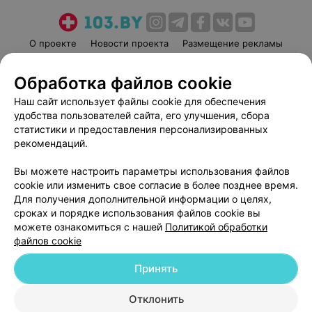
О проекте
Новости проекта
Размещение рекламы
Медицинский маркетинг
Публичный договор
Обработка файлов cookie
Пользовательское соглашение
Способы оплаты
Наш сайт использует файлы cookie для обеспечения
Вакансии
Партнеры
удобства пользователей сайта, его улучшения, сбора
Написать руководителю 103.by
статистики и предоставления персонализированных
Написать в поддержку
рекомендаций.
Персональные настройки cookie
Вы можете настроить параметры использования файлов
Обработка персональных данных
cookie или изменить свое согласие в более позднее время.
Для получения дополнительной информации о целях,
сроках и порядке использования файлов cookie вы
можете ознакомиться с нашей
Политикой обработки
файлов cookie
Принять
© 2026 ООО «Артокс Лаб», УНП 191700409
| 220012, Республика Беларусь,
г. Минск, улица Толбухина, 2, пом. 16 | help@103.by
Отклонить