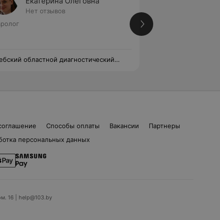
Екатерина Олеговна
Елена
Нет отзывов
Нет от
ролог
Высшая категория
Невролог
ебский областной диагностический
Витебский област
тр
центр
соглашение
Способы оплаты
Вакансии
Партнеры
ботка персональных данных
ом. 16 | help@103.by