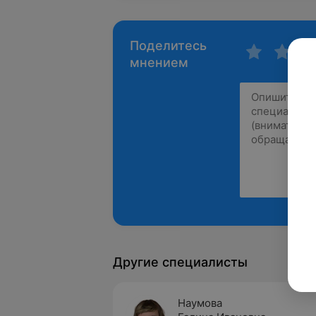
Поделитесь
мнением
Другие специалисты
Наумова