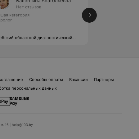
Валентина Анатольевна
Екате
Нет отзывов
Нет от
шая категория
Невролог
ролог
ебский областной диагностический
Витебский област
тр
центр
соглашение
Способы оплаты
Вакансии
Партнеры
ботка персональных данных
ом. 16 | help@103.by