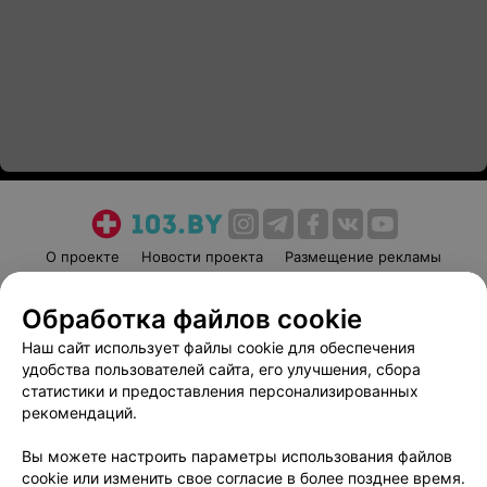
О проекте
Новости проекта
Размещение рекламы
Медицинский маркетинг
Публичный договор
Обработка файлов cookie
Пользовательское соглашение
Способы оплаты
Наш сайт использует файлы cookie для обеспечения
Вакансии
Партнеры
удобства пользователей сайта, его улучшения, сбора
Написать руководителю 103.by
статистики и предоставления персонализированных
Написать в поддержку
рекомендаций.
Персональные настройки cookie
Вы можете настроить параметры использования файлов
Обработка персональных данных
cookie или изменить свое согласие в более позднее время.