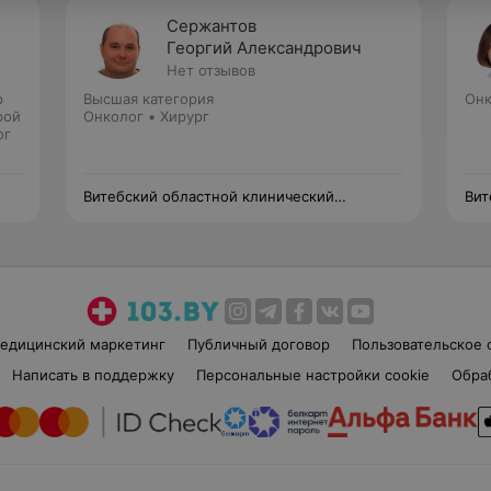
Сержантов
Георгий Александрович
Нет отзывов
р
Высшая категория
Онк
рой
Онколог • Хирург
ог
Витебский областной клинический
Вит
онкологический диспансер
онк
едицинский маркетинг
Публичный договор
Пользовательское 
Написать в поддержку
Персональные настройки cookie
Обра