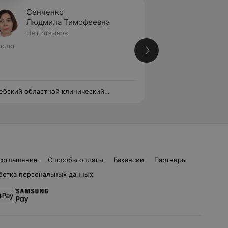
Сенченко
Ключе
Людмила Тимофеевна
Вален
Нет отзывов
Нет от
олог
Высшая категория
Онколог • Хирург
ебский областной клинический
Витебский област
ологический диспансер
онкологический д
соглашение
Способы оплаты
Вакансии
Партнеры
ботка персональных данных