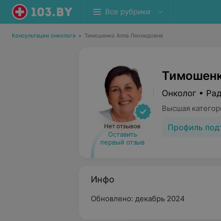
Все рубрики
Консультации онколога
•
Тимошенко Алла Леонидовна
Тимошенк
Онколог • Ра
Высшая категор
Профиль под
Нет отзывов
Оставить
первый отзыв
Инфо
Обновлено: декабрь 2024