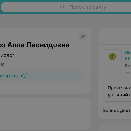
Поиск по сайту
о Алла Леонидовна
Ви
диолог
кл
ди
ия
Ви
твержден
Прием онк
уточняйт
Запись дост