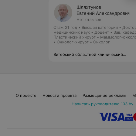
Шляхтунов
Евгений Александрович
Нет отзывов
Стаж 21 год
•
Высшая категория
•
Докто
медицинских наук • Доцент • Зав. кафед
Пластический хирург • Маммолог-онкол
• Онколог-хирург • Онколог
Витебский областной клинический
онкологический диспансер
О проекте
Новости проекта
Размещение рекламы
М
Написать руководителю 103.by