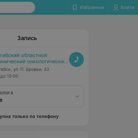
Избранное
Войти
Запись
тебский областной
инический онкологический
спансер
тебск, ул. П. Бровки, 33
до 15:00
олога
е
упна только по телефону