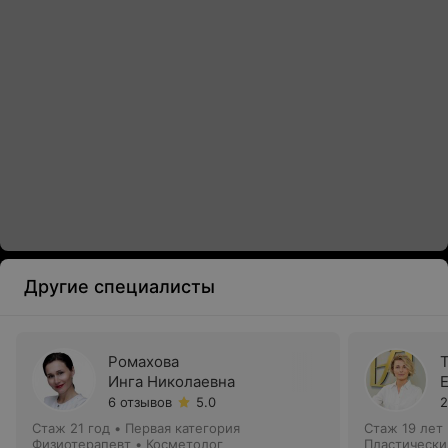
Другие специалисты
Ромахова
Инга Николаевна
6 отзывов
5.0
2
Стаж 21 год
•
Первая категория
Стаж 19 лет
Физиотерапевт • Косметолог
Пластически