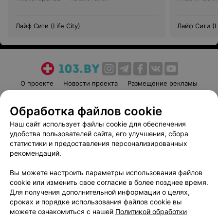
Лайф Сити (Life City)
Лайф Сити (Li
О проекте
Новости проекта
Размещение рекламы
Медицинский маркетинг
Публичный договор
Обработка файлов cookie
Пользовательское соглашение
Способы оплаты
Наш сайт использует файлы cookie для обеспечения
Вакансии
Партнеры
удобства пользователей сайта, его улучшения, сбора
Написать руководителю 103.by
статистики и предоставления персонализированных
Написать в поддержку
рекомендаций.
Персональные настройки cookie
Вы можете настроить параметры использования файлов
Обработка персональных данных
cookie или изменить свое согласие в более позднее время.
Для получения дополнительной информации о целях,
сроках и порядке использования файлов cookie вы
можете ознакомиться с нашей
Политикой обработки