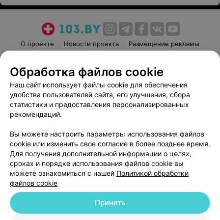
О проекте
Новости проекта
Размещение рекламы
Медицинский маркетинг
Публичный договор
Обработка файлов cookie
Пользовательское соглашение
Способы оплаты
Наш сайт использует файлы cookie для обеспечения
Вакансии
Партнеры
удобства пользователей сайта, его улучшения, сбора
Написать руководителю 103.by
статистики и предоставления персонализированных
Написать в поддержку
рекомендаций.
Персональные настройки cookie
Вы можете настроить параметры использования файлов
Обработка персональных данных
cookie или изменить свое согласие в более позднее время.
Для получения дополнительной информации о целях,
сроках и порядке использования файлов cookie вы
можете ознакомиться с нашей
Политикой обработки
файлов cookie
Принять
© 2026 ООО «Артокс Лаб», УНП 191700409
| 220012, Республика Беларусь,
г. Минск, улица Толбухина, 2, пом. 16 | help@103.by