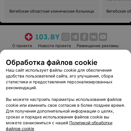
Витебская областная клиническая больница
Витебская о
О проекте
Новости проекта
Размещение рекламы
Медицинский маркетинг
Публичный договор
Обработка файлов cookie
Пользовательское соглашение
Способы оплаты
Наш сайт использует файлы cookie для обеспечения
Вакансии
Партнеры
удобства пользователей сайта, его улучшения, сбора
Написать руководителю 103.by
статистики и предоставления персонализированных
Написать в поддержку
рекомендаций.
Персональные настройки cookie
Вы можете настроить параметры использования файлов
Обработка персональных данных
cookie или изменить свое согласие в более позднее время.
Для получения дополнительной информации о целях,
сроках и порядке использования файлов cookie вы
можете ознакомиться с нашей
Политикой обработки
файлов cookie