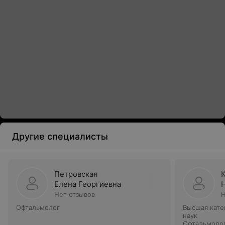
Другие специалисты
Петровская
Елена Георгиевна
Нет отзывов
Н
Офтальмолог
Высшая кате
наук
Офтальмоло