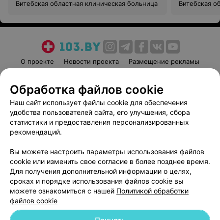
Витебская областная клиническая больница
Витебская о
О проекте
Новости проекта
Размещение рекламы
Медицинский маркетинг
Публичный договор
Обработка файлов cookie
Пользовательское соглашение
Способы оплаты
Наш сайт использует файлы cookie для обеспечения
Вакансии
Партнеры
удобства пользователей сайта, его улучшения, сбора
Написать руководителю 103.by
статистики и предоставления персонализированных
Написать в поддержку
рекомендаций.
Персональные настройки cookie
Вы можете настроить параметры использования файлов
Обработка персональных данных
cookie или изменить свое согласие в более позднее время.
Для получения дополнительной информации о целях,
сроках и порядке использования файлов cookie вы
можете ознакомиться с нашей
Политикой обработки
файлов cookie