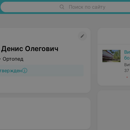
Поиск по сайту
 Денис Олегович
Ви
бо
• Ортопед
Ви
твержден
37