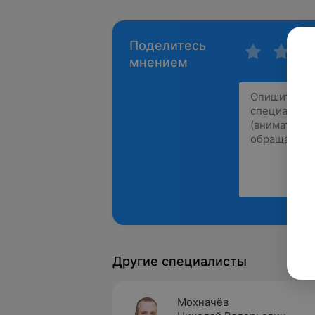
Поделитесь
мнением
Другие специалисты
Мохначёв