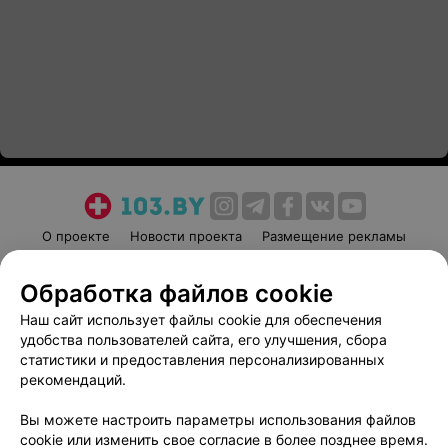
О проекте
Новости проекта
Размещение рекламы
Медицинский маркетинг
Публичный договор
Обработка файлов cookie
Пользовательское соглашение
Способы оплаты
Наш сайт использует файлы cookie для обеспечения
Вакансии
Партнеры
удобства пользователей сайта, его улучшения, сбора
Написать руководителю 103.by
статистики и предоставления персонализированных
Написать в поддержку
рекомендаций.
Персональные настройки cookie
Вы можете настроить параметры использования файлов
Обработка персональных данных
cookie или изменить свое согласие в более позднее время.