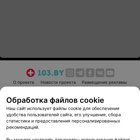
О проекте
Новости проекта
Размещение рекламы
Медицинский маркетинг
Публичный договор
Обработка файлов cookie
Пользовательское соглашение
Способы оплаты
Наш сайт использует файлы cookie для обеспечения
Вакансии
Партнеры
удобства пользователей сайта, его улучшения, сбора
Написать руководителю 103.by
статистики и предоставления персонализированных
Написать в поддержку
рекомендаций.
Персональные настройки cookie
Вы можете настроить параметры использования файлов