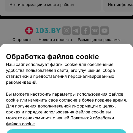
Нет информации о месте работы
Нет информа
О проекте
Новости проекта
Размещение рекламы
Медицинский маркетинг
Публичный договор
Обработка файлов cookie
Пользовательское соглашение
Способы оплаты
Наш сайт использует файлы cookie для обеспечения
Вакансии
Партнеры
удобства пользователей сайта, его улучшения, сбора
Написать руководителю 103.by
статистики и предоставления персонализированных
Написать в поддержку
рекомендаций.
Персональные настройки cookie
Вы можете настроить параметры использования файлов
Обработка персональных данных
cookie или изменить свое согласие в более позднее время.
Для получения дополнительной информации о целях,
сроках и порядке использования файлов cookie вы
можете ознакомиться с нашей
Политикой обработки
файлов cookie