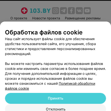
О проекте
Новости проекта
Размещение рекламы
Медицинский маркетинг
Публичный договор
Обработка файлов cookie
Пользовательское соглашение
Способы оплаты
Наш сайт использует файлы cookie для обеспечения
Вакансии
Партнеры
удобства пользователей сайта, его улучшения, сбора
Написать руководителю 103.by
статистики и предоставления персонализированных
Написать в поддержку
рекомендаций.
Персональные настройки cookie
Вы можете настроить параметры использования файлов
Обработка персональных данных
cookie или изменить свое согласие в более позднее время.
Для получения дополнительной информации о целях,
сроках и порядке использования файлов cookie вы
можете ознакомиться с нашей
Политикой обработки
файлов cookie
Принять
© 2026 ООО «Артокс Лаб», УНП 191700409
| 220012, Республика Беларусь,
г. Минск, улица Толбухина, 2, пом. 16 | help@103.by
Отклонить