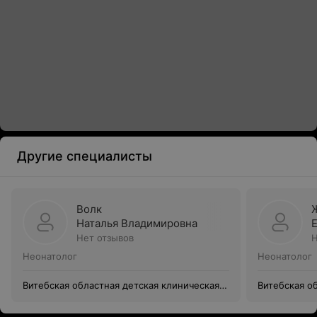
Другие специалисты
Волк
Наталья Владимировна
Нет отзывов
Н
Неонатолог
Неонатолог
Витебская областная детская клиническая
Витебская о
больница
больница