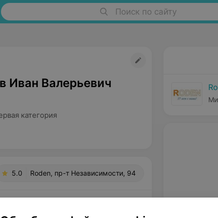
Поиск по сайту
в Иван Валерьевич
Ro
Ми
ервая категория
5.0
Roden, пр-т Независимости, 94
a
вержден