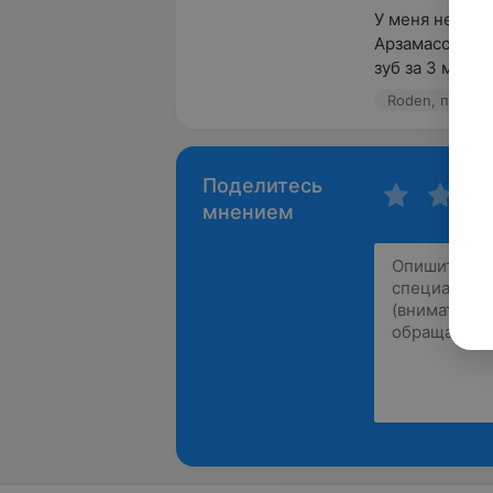
У меня нет сл
Арзамасов Ива
зуб за 3 минуты
Roden, пр-т Н
Поделитесь
мнением