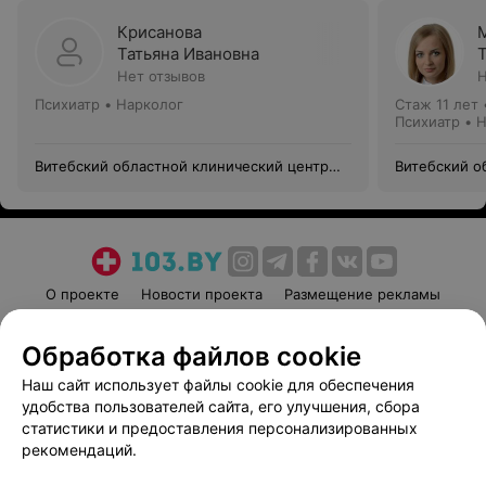
Крисанова
Татьяна Ивановна
Нет отзывов
Н
Психиатр • Нарколог
Стаж 11 лет
Психиатр • 
Витебский областной клинический центр
Витебский о
психиатрии и наркологии
психиатрии 
О проекте
Новости проекта
Размещение рекламы
Медицинский маркетинг
Публичный договор
Обработка файлов cookie
Пользовательское соглашение
Способы оплаты
Наш сайт использует файлы cookie для обеспечения
Вакансии
Партнеры
удобства пользователей сайта, его улучшения, сбора
Написать руководителю 103.by
статистики и предоставления персонализированных
Написать в поддержку
рекомендаций.
Персональные настройки cookie