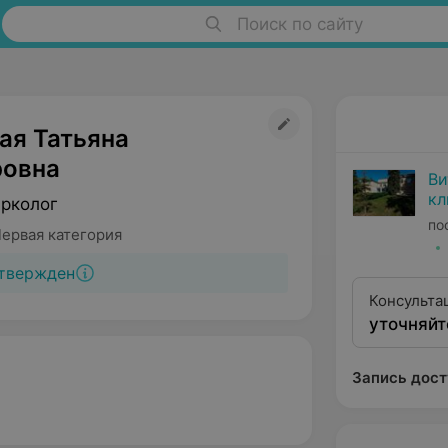
Поиск по сайту
ая Татьяна
овна
Ви
кл
арколог
пс
по
Первая категория
твержден
Консульта
уточняйт
нарколога
Запись дост