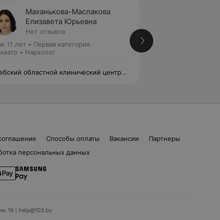
Маханькова-Маслакова
Пораж
Елизавета Юрьевна
Ольга
Нет отзывов
Нет от
ж 11 лет
•
Первая категория
Стаж 10 лет
•
Втор
хиатр • Нарколог
Психиатр • Наркол
ебский областной клинический центр
Витебский област
хиатрии и наркологии
психиатрии и нарк
соглашение
Способы оплаты
Вакансии
Партнеры
ботка персональных данных
ом. 16 | help@103.by