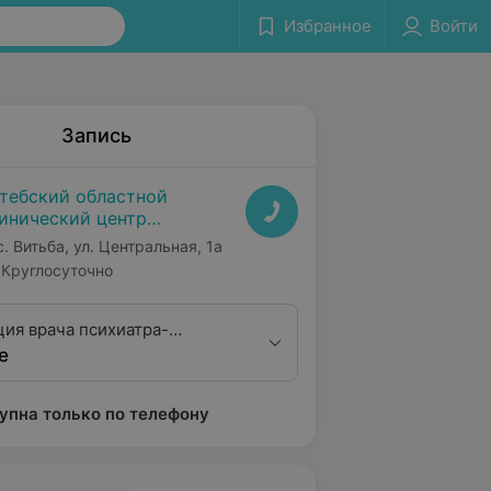
Избранное
Войти
Запись
тебский областной
инический центр
ихиатрии и наркологии
с. Витьба, ул. Центральная, 1а
Круглосуточно
ция врача психиатра-
е
упна только по телефону