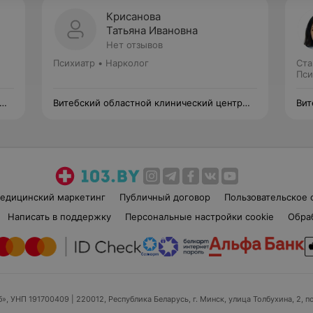
Крисанова
Татьяна Ивановна
Нет отзывов
Психиатр • Нарколог
Ста
Пси
Витебский областной клинический центр
Вит
психиатрии и наркологии
пси
едицинский маркетинг
Публичный договор
Пользовательское 
Написать в поддержку
Персональные настройки cookie
Обра
б», УНП 191700409
| 220012, Республика Беларусь, г. Минск, улица Толбухина, 2, п