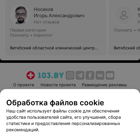
Носиков
Игорь Александрович
Нет отзывов
Н
Первая категория
Психиатр • 
Психиатр • Нарколог
Витебский областной клинический центр
Витебский о
психиатрии и наркологии
психиатрии 
О проекте
Новости проекта
Размещение рекламы
Медицинский маркетинг
Публичный договор
Обработка файлов cookie
Пользовательское соглашение
Способы оплаты
Наш сайт использует файлы cookie для обеспечения
Вакансии
Партнеры
удобства пользователей сайта, его улучшения, сбора
Написать руководителю 103.by
статистики и предоставления персонализированных
Написать в поддержку
рекомендаций.
Персональные настройки cookie