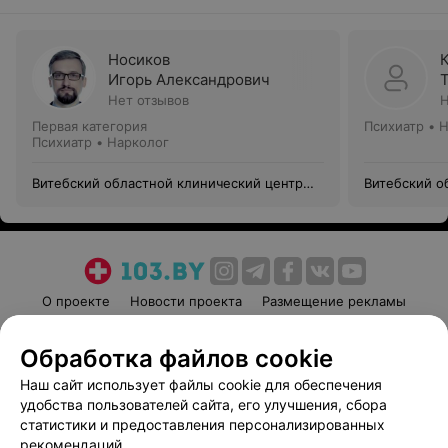
Носиков
Игорь Александрович
Нет отзывов
Н
Первая категория
Психиатр • 
Психиатр • Нарколог
Витебский областной клинический центр
Витебский о
психиатрии и наркологии
психиатрии 
О проекте
Новости проекта
Размещение рекламы
Медицинский маркетинг
Публичный договор
Обработка файлов cookie
Пользовательское соглашение
Способы оплаты
Наш сайт использует файлы cookie для обеспечения
Вакансии
Партнеры
удобства пользователей сайта, его улучшения, сбора
Написать руководителю 103.by
статистики и предоставления персонализированных
Написать в поддержку
рекомендаций.