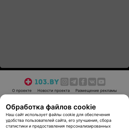
О проекте
Новости проекта
Размещение рекламы
Медицинский маркетинг
Публичный договор
Обработка файлов cookie
Пользовательское соглашение
Способы оплаты
Наш сайт использует файлы cookie для обеспечения
Вакансии
Партнеры
удобства пользователей сайта, его улучшения, сбора
Написать руководителю 103.by
статистики и предоставления персонализированных