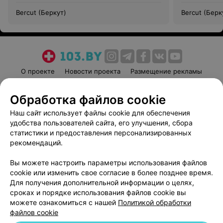
Bercut (Беркут)
Bercut (Берк
О проекте
Новости проекта
Размещение рекламы
Медицинский маркетинг
Публичный договор
Обработка файлов cookie
Пользовательское соглашение
Способы оплаты
Наш сайт использует файлы cookie для обеспечения
Вакансии
Партнеры
удобства пользователей сайта, его улучшения, сбора
Написать руководителю 103.by
статистики и предоставления персонализированных
Написать в поддержку
рекомендаций.
Персональные настройки cookie
Вы можете настроить параметры использования файлов
Обработка персональных данных
cookie или изменить свое согласие в более позднее время.
Для получения дополнительной информации о целях,
сроках и порядке использования файлов cookie вы
можете ознакомиться с нашей
Политикой обработки
файлов cookie