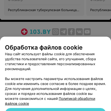
Республиканская туберкулезная больница
Республикан
«Сосновка»
«Сосновка»
О проекте
Новости проекта
Размещение рекламы
Обработка файлов cookie
Медицинский маркетинг
Публичный договор
Пользовательское соглашение
Способы оплаты
Наш сайт использует файлы cookie для обеспечения
удобства пользователей сайта, его улучшения, сбора
Вакансии
Партнеры
статистики и предоставления персонализированных
Написать руководителю 103.by
рекомендаций.
Написать в поддержку
Вы можете настроить параметры использования файлов
Персональные настройки cookie
cookie или изменить свое согласие в более позднее время.
Обработка персональных данных
Для получения дополнительной информации о целях,
сроках и порядке использования файлов cookie вы
можете ознакомиться с нашей
Политикой обработки
файлов cookie