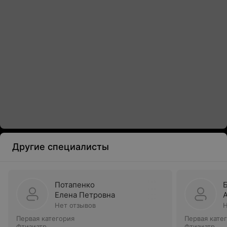
Другие специалисты
Потапенко
Елена Петровна
Нет отзывов
Н
Первая категория
Первая кате
Фтизиатр
Фтизиатр