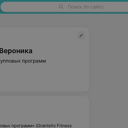
Поиск по сайту
 Вероника
рупповых программ
вых программ» (Grantello Fitness