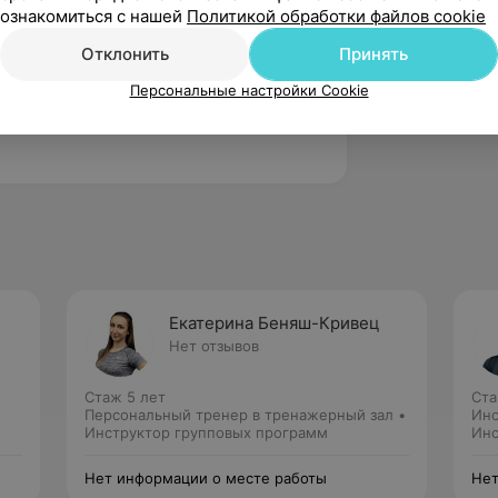
ознакомиться с нашей
Политикой обработки файлов cookie
Отклонить
Принять
Персональные настройки Cookie
Екатерина Беняш-Кривец
Нет отзывов
Стаж 5 лет
Ста
Персональный тренер в тренажерный зал •
Инс
Инструктор групповых программ
Инс
Нет информации о месте работы
Нет