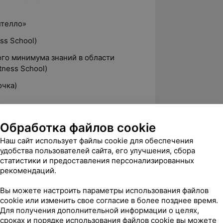
нтелло»
ss School)
го минимума знаний в области
tness School)
очка)
Обработка файлов cookie
позвоночник» (Антон Шапочка)
Наш сайт использует файлы cookie для обеспечения
удобства пользователей сайта, его улучшения, сбора
тренировки беременных»
статистики и предоставления персонализированных
рекомендаций.
вание» (Антона Шапочка)
Вы можете настроить параметры использования файлов
cookie или изменить свое согласие в более позднее время.
Для получения дополнительной информации о целях,
сроках и порядке использования файлов cookie вы можете