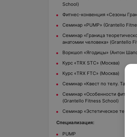
School)
Фитнес-конвенция «Сезоны Гра
Семинар «PUMP» (Grantello Fitne
Семинар «Граница теоретическо
анатомии человека» (Grantello Fi
Воркшоп «Ягодицы» (Антон Шап
Курс «TRX STC» (Москва)
Курс «TRX FTC» (Москва)
Семинар «Квест по телу. Таз и 
Семинар «Особенности фитнес 
(Grantello Fitness School)
Семинар «Эстетическое тейпиро
Специализация:
PUMP