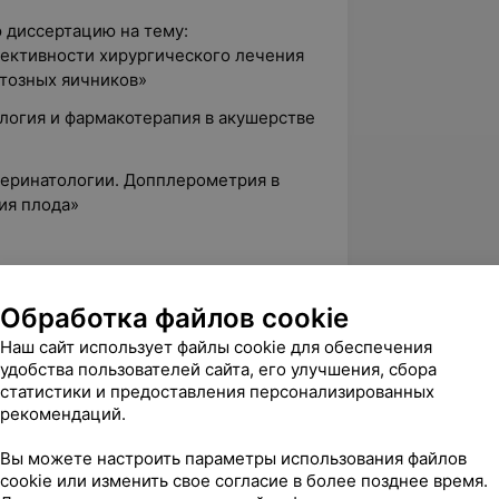
ю диссертацию на тему:
ективности хирургического лечения
тозных яичников»
логия и фармакотерапия в акушерстве
перинатологии. Допплерометрия в
ия плода»
 2 патента на изобретение, учебно-
Обработка файлов cookie
Наш сайт использует файлы cookie для обеспечения
удобства пользователей сайта, его улучшения, сбора
статистики и предоставления персонализированных
рекомендаций.
. Лесной, Боровлянский сельсовет, 106
Вы можете настроить параметры использования файлов
cookie или изменить свое согласие в более позднее время.