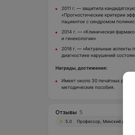
2011 г. — защитила кандидатску
«Прогностические критерии эфф
пациенток с синдромом поликис
2014 г. — «Клиническая фармако
и гинекологии»
2016 г. — «Актуальные аспекты 
диагностике нарушений состоян
Награды, достижения:
Имеет около 30 печатных работ,
методические пособия.
Отзывы
5
5.0
Профессор, Минский р-н, аг