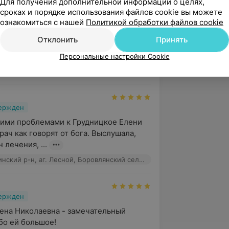
Для получения дополнительной информации о целях,
сроках и порядке использования файлов cookie вы можете
вержден
ознакомиться с нашей
Политикой обработки файлов cookie
вна, большое спасибо за Ваш 
Отклонить
Принять
зм и доброту. Вы замечательный врач 
пкого здоровья, ...
Персональные настройки Cookie
Профессор, Минский р-н, аг. Лесной, Боровлянский сельсовет, 106
вержден
ими проблемами к Грудницкое Елени 
ач как говорят от бога. Выслушала, 
 лечения, ...
Профессор, Минский р-н, аг. Лесной, Боровлянский сельсовет, 106
вержден
ена Николаевна - замечательный 
бо ей большое!