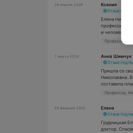
Ксения
26 апреля 2026
Отзыв подт
Елена Николае
профессионали
и человек. Кре
Анна Шимчук
7 марта 2026
Отзыв подт
Пришла со сво
Николаевне. Вр
составила план
Елена
22 февраля 2022
Отзыв подт
Грудницкая Ел
доктор. Спаси