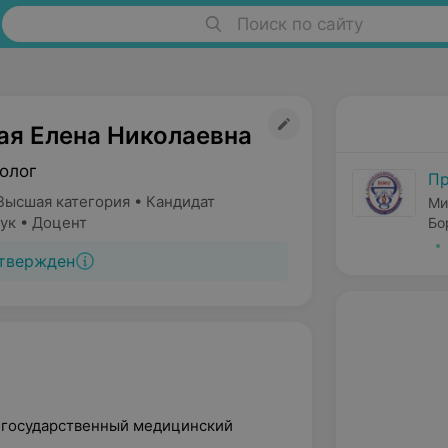
Поиск по сайту
ая Елена Николаевна
олог
Пр
Высшая категория • Кандидат
Ми
ук • Доцент
Бо
твержден
й государственный медицинский