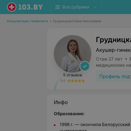
Все рубрики
Консультации гинеколога
•
Грудницкая Елена Николаевна
Грудницк
Акушер-гинек
Стаж 27 лет • 
медицинских на
5 отзывов
Профиль под
5.0
Инфо
Образование:
1998 г. — окончила Белорусски
университет