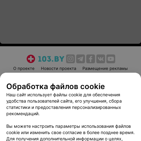
О проекте
Новости проекта
Размещение рекламы
Медицинский маркетинг
Публичный договор
Обработка файлов cookie
Пользовательское соглашение
Способы оплаты
Наш сайт использует файлы cookie для обеспечения
Вакансии
Партнеры
удобства пользователей сайта, его улучшения, сбора
Написать руководителю 103.by
статистики и предоставления персонализированных
Написать в поддержку
рекомендаций.
Персональные настройки cookie
Вы можете настроить параметры использования файлов
Обработка персональных данных
cookie или изменить свое согласие в более позднее время.
Для получения дополнительной информации о целях,