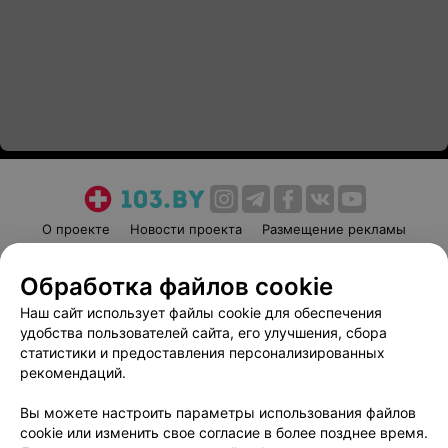
О проекте
Новости проекта
Размещение рекламы
Медицинский маркетинг
Публичный договор
Обработка файлов cookie
Пользовательское соглашение
Способы оплаты
Наш сайт использует файлы cookie для обеспечения
Вакансии
Партнеры
удобства пользователей сайта, его улучшения, сбора
Написать руководителю 103.by
статистики и предоставления персонализированных
Написать в поддержку
рекомендаций.
Персональные настройки cookie
Вы можете настроить параметры использования файлов
Обработка персональных данных
cookie или изменить свое согласие в более позднее время.