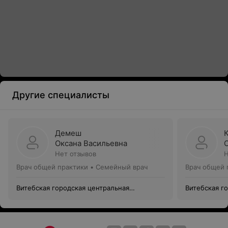
Другие специалисты
Демеш
Оксана Васильевна
Нет отзывов
Н
Врач общей практики • Семейный врач
Врач общей 
Витебская городская центральная
Витебская г
поликлиника
поликлиник