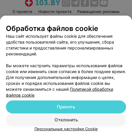
О проекте
Новости проекта
Размещение рекламы
Медицинский маркетинг
Публичный договор
Обработка файлов cookie
Пользовательское соглашение
Способы оплаты
Наш сайт использует файлы cookie для обеспечения
Вакансии
Партнеры
удобства пользователей сайта, его улучшения, сбора
Написать руководителю 103.by
статистики и предоставления персонализированных
Написать в поддержку
рекомендаций.
Персональные настройки cookie
Вы можете настроить параметры использования файлов
Обработка персональных данных
cookie или изменить свое согласие в более позднее время.
Для получения дополнительной информации о целях,
сроках и порядке использования файлов cookie вы
можете ознакомиться с нашей
Политикой обработки
файлов cookie
Принять
© 2026 ООО «Артокс Лаб», УНП 191700409
| 220012, Республика Беларусь,
г. Минск, улица Толбухина, 2, пом. 16 | help@103.by
Отклонить
Служба поддержки
+375 291212755
Персональные настройки Cookie