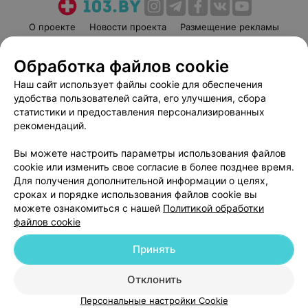
О проекте
Новости проекта
Размещение рекламы
Медицинский маркетинг
Публичный договор
Обработка файлов cookie
Пользовательское соглашение
Способы оплаты
Наш сайт использует файлы cookie для обеспечения
Вакансии
Партнеры
удобства пользователей сайта, его улучшения, сбора
Написать руководителю 103.by
статистики и предоставления персонализированных
Написать в поддержку
рекомендаций.
Персональные настройки cookie
Вы можете настроить параметры использования файлов
Обработка персональных данных
cookie или изменить свое согласие в более позднее время.
Для получения дополнительной информации о целях,
сроках и порядке использования файлов cookie вы
можете ознакомиться с нашей
Политикой обработки
файлов cookie
Принять
© 2026 ООО «Артокс Лаб», УНП 191700409
| 220012, Республика Беларусь,
г. Минск, улица Толбухина, 2, пом. 16 | help@103.by
Отклонить
Служба поддержки
+375 291212755
Персональные настройки Cookie