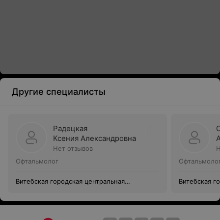
Другие специалисты
Радецкая
Ксения Александровна
Нет отзывов
Н
Офтальмолог
Офтальмоло
Витебская городская центральная
Витебская г
поликлиника
поликлиник