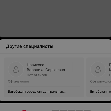
Другие специалисты
Новикова
Вероника Сергеевна
Нет отзывов
Н
Офтальмолог
Офтальмоло
Витебская городская центральная
Витебская г
поликлиника
поликлиник