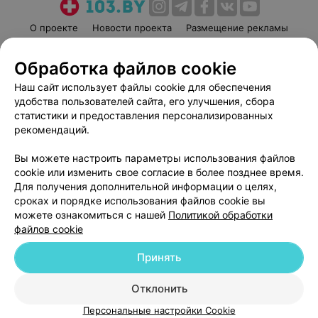
О проекте
Новости проекта
Размещение рекламы
Медицинский маркетинг
Публичный договор
Обработка файлов cookie
Пользовательское соглашение
Способы оплаты
Наш сайт использует файлы cookie для обеспечения
Вакансии
Партнеры
удобства пользователей сайта, его улучшения, сбора
Написать руководителю 103.by
статистики и предоставления персонализированных
Написать в поддержку
рекомендаций.
Персональные настройки cookie
Вы можете настроить параметры использования файлов
Обработка персональных данных
cookie или изменить свое согласие в более позднее время.
Для получения дополнительной информации о целях,
сроках и порядке использования файлов cookie вы
можете ознакомиться с нашей
Политикой обработки
файлов cookie
Принять
© 2026 ООО «Артокс Лаб», УНП 191700409
| 220012, Республика Беларусь,
г. Минск, улица Толбухина, 2, пом. 16 | help@103.by
Отклонить
Служба поддержки
+375 291212755
Персональные настройки Cookie