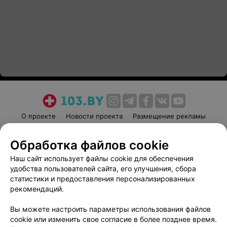
О проекте
Новости проекта
Размещение рекламы
Медицинский маркетинг
Публичный договор
Обработка файлов cookie
Пользовательское соглашение
Способы оплаты
Наш сайт использует файлы cookie для обеспечения
Вакансии
Партнеры
удобства пользователей сайта, его улучшения, сбора
Написать руководителю 103.by
статистики и предоставления персонализированных
Написать в поддержку
рекомендаций.
Персональные настройки cookie
Вы можете настроить параметры использования файлов
Обработка персональных данных
cookie или изменить свое согласие в более позднее время.