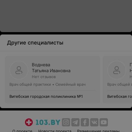
Другие специалисты
Воднева
Татьяна Ивановна
Нет отзывов
Н
Врач общей практики • Семейный врач
Врач общей 
Витебская городская поликлиника №1
Витебская г
О проекте
Новости проекта
Размещение рекламы