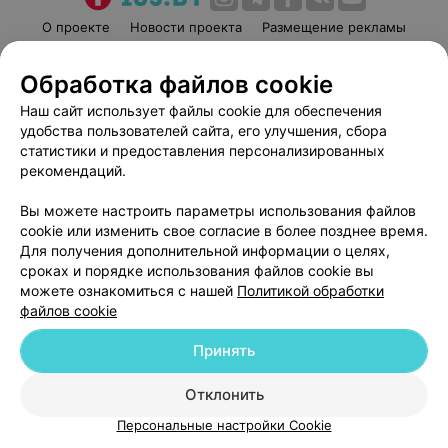
О проекте
Новости проекта
Размещение рекламы
Медицинский маркетинг
Публичный договор
Обработка файлов cookie
Пользовательское соглашение
Способы оплаты
Наш сайт использует файлы cookie для обеспечения
Вакансии
Партнеры
удобства пользователей сайта, его улучшения, сбора
Написать руководителю 103.by
статистики и предоставления персонализированных
Написать в поддержку
рекомендаций.
Персональные настройки cookie
Вы можете настроить параметры использования файлов
Обработка персональных данных
cookie или изменить свое согласие в более позднее время.
Для получения дополнительной информации о целях,
сроках и порядке использования файлов cookie вы
можете ознакомиться с нашей
Политикой обработки
файлов cookie
Принять
© 2026 ООО «Артокс Лаб», УНП 191700409
| 220012, Республика Беларусь,
г. Минск, улица Толбухина, 2, пом. 16 | help@103.by
Отклонить
Служба поддержки
+375 291212755
Персональные настройки Cookie