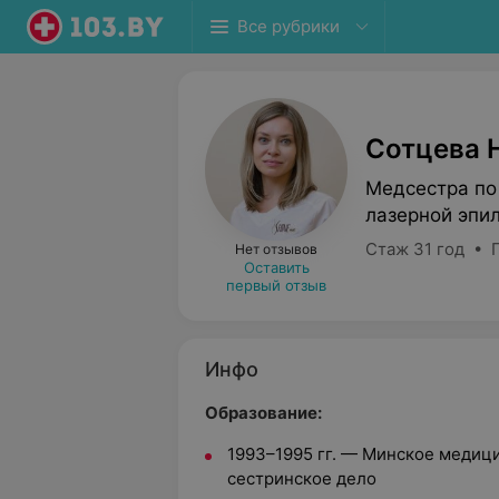
Все рубрики
Сотцева 
Медсестра по
лазерной эпи
Стаж 31 год • 
Нет отзывов
Оставить
первый отзыв
Инфо
Образование:
1993–1995 гг. — Минское медиц
сестринское дело