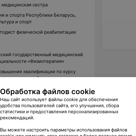
— медицинская сестра
я и спорта Республики Беларусь,
ьтура и спорт
тодист физической реабилитации
усский государственный медицинский
ециальности «Физиотерапия»
повышение квалификации по курсу
в лечении и реабилитации пациентов
иями»
Обработка файлов cookie
 повышение квалификации
Наш сайт использует файлы cookie для обеспечения
«Лазерные технологии в терапии
удобства пользователей сайта, его улучшения, сбора
статистики и предоставления персонализированных
рекомендаций.
Вы можете настроить параметры использования файлов
cookie или изменить свое согласие в более позднее время.