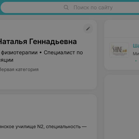
Поиск по сайту
Наталья Геннадьевна
Ш
 физиотерапии • Специалист по
Ми
ляции
Первая категория
инское училище N2, специальность —