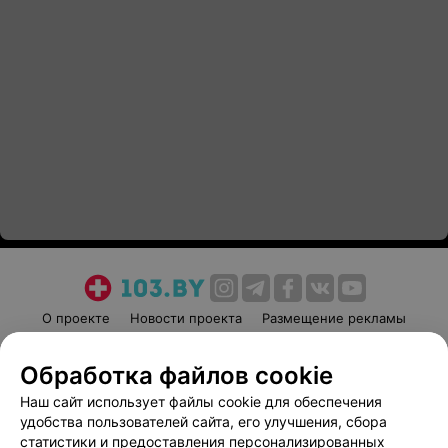
О проекте
Новости проекта
Размещение рекламы
Медицинский маркетинг
Публичный договор
Обработка файлов cookie
Пользовательское соглашение
Способы оплаты
Наш сайт использует файлы cookie для обеспечения
Вакансии
Партнеры
удобства пользователей сайта, его улучшения, сбора
Написать руководителю 103.by
статистики и предоставления персонализированных