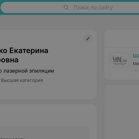
Поиск по сайту
о Екатерина
Ш
овна
Ми
о лазерной эпиляции
 Высшая категория