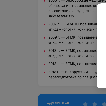
2006 г. — Белорусская медицин
образования, повышение квалиф
организации и осуществления с
заболеваниях»
2007 г. — БМАПО, повышение кв
эпидемиология, коиника и проф
2009 г. — БГМК, повышение ква
эпидемиология, коиника и проф
2013 г. — БГМК, повышение ква
эпидемиология, коиника и проф
2013 г. — БГМК, повышение ква
2018 г. — Белорусский государ
переподготовка по специальнос
Поделитесь