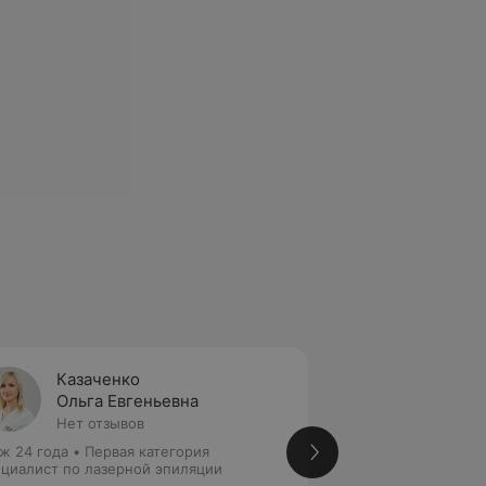
Казаченко
Ивано
Ольга Евгеньевна
Инна 
Нет отзывов
Нет от
ж 24 года
•
Первая категория
Стаж 5 лет
•
Перва
циалист по лазерной эпиляции
Специалист по ла