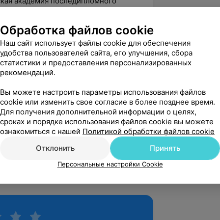
ская академия последипломного
икации по курсу «Особенности
естринского ухода приинфекционных
Обработка файлов cookie
Наш сайт использует файлы cookie для обеспечения
алификации по курсу «ВИЧ-инфекция:
удобства пользователей сайта, его улучшения, сбора
илактика»
статистики и предоставления персонализированных
рекомендаций.
лификации по курсу «ВИЧ-инфекция:
илактика»
Вы можете настроить параметры использования файлов
cookie или изменить свое согласие в более позднее время.
лификации по курсу «ВИЧ-инфекция:
Для получения дополнительной информации о целях,
илактика»
сроках и порядке использования файлов cookie вы можете
ознакомиться с нашей
Политикой обработки файлов cookie
лификации по курсу «Информатика»
Отклонить
Принять
ственный медицинский колледж,
ти «Физиотерапия»
Персональные настройки Cookie