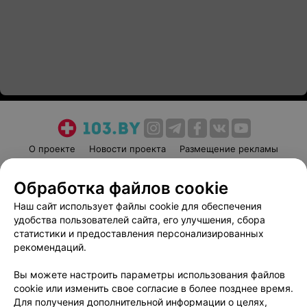
О проекте
Новости проекта
Размещение рекламы
Медицинский маркетинг
Публичный договор
Обработка файлов cookie
Пользовательское соглашение
Способы оплаты
Наш сайт использует файлы cookie для обеспечения
Вакансии
Партнеры
удобства пользователей сайта, его улучшения, сбора
Написать руководителю 103.by
статистики и предоставления персонализированных
Написать в поддержку
рекомендаций.
Персональные настройки cookie
Вы можете настроить параметры использования файлов
Обработка персональных данных
cookie или изменить свое согласие в более позднее время.
Для получения дополнительной информации о целях,