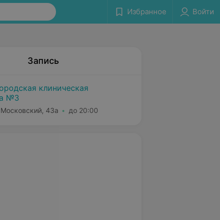
Избранное
Войти
Запись
городская клиническая
ка №3
т Московский, 43а
до 20:00