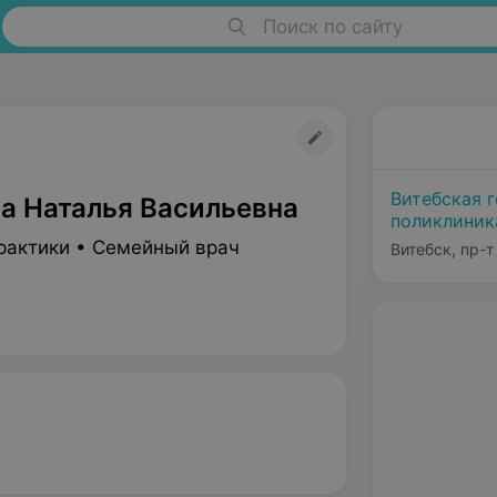
Поиск по сайту
Витебская 
а Наталья Васильевна
поликлини
рактики • Семейный врач
Витебск, пр-