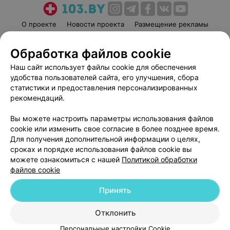
О проекте
Новости проекта
Размещение рекламы
Медицинский маркетинг
Публичный договор
Обработка файлов cookie
Пользовательское соглашение
Способы оплаты
Наш сайт использует файлы cookie для обеспечения
Вакансии
Партнеры
удобства пользователей сайта, его улучшения, сбора
Написать руководителю 103.by
статистики и предоставления персонализированных
Написать в поддержку
рекомендаций.
Персональные настройки cookie
Вы можете настроить параметры использования файлов
Обработка персональных данных
cookie или изменить свое согласие в более позднее время.
Для получения дополнительной информации о целях,
сроках и порядке использования файлов cookie вы
можете ознакомиться с нашей
Политикой обработки
файлов cookie
Принять
© 2026 ООО «Артокс Лаб», УНП 191700409
| 220012, Республика Беларусь,
г. Минск, улица Толбухина, 2, пом. 16 | help@103.by
Отклонить
Служба поддержки
+375 291212755
Персональные настройки Cookie