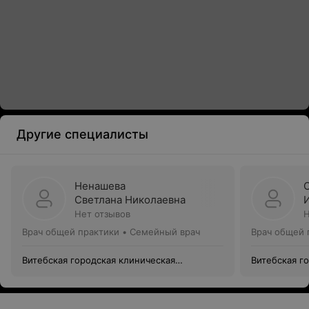
Другие специалисты
Ненашева
Светлана Николаевна
Нет отзывов
Н
Врач общей практики • Семейный врач
Врач общей 
Витебская городская клиническая
Витебская г
поликлиника №3
поликлиник