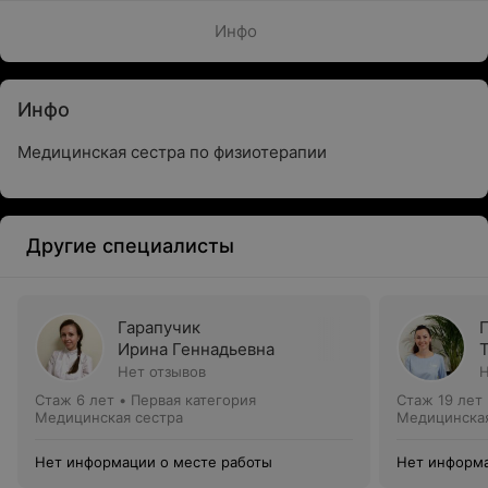
Инфо
Инфо
Медицинская сестра по физиотерапии
Другие специалисты
Гарапучик
Ирина Геннадьевна
Нет отзывов
Н
Стаж 6 лет
•
Первая категория
Стаж 19 лет
Медицинская сестра
Медицинская
Нет информации о месте работы
Нет информа