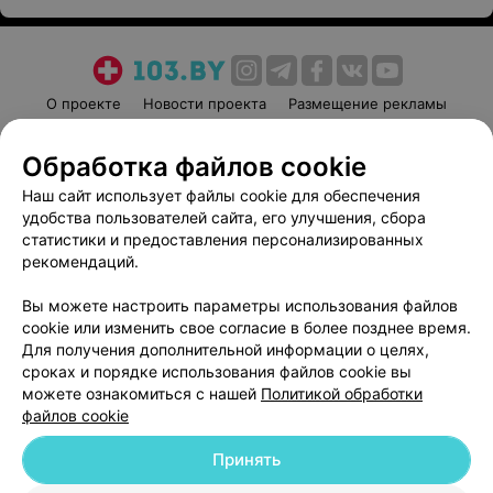
О проекте
Новости проекта
Размещение рекламы
Медицинский маркетинг
Публичный договор
Обработка файлов cookie
Пользовательское соглашение
Способы оплаты
Наш сайт использует файлы cookie для обеспечения
Вакансии
Партнеры
удобства пользователей сайта, его улучшения, сбора
Написать руководителю 103.by
статистики и предоставления персонализированных
Написать в поддержку
рекомендаций.
Персональные настройки cookie
Вы можете настроить параметры использования файлов
Обработка персональных данных
cookie или изменить свое согласие в более позднее время.
Для получения дополнительной информации о целях,
сроках и порядке использования файлов cookie вы
можете ознакомиться с нашей
Политикой обработки
файлов cookie
Принять
© 2026 ООО «Артокс Лаб», УНП 191700409
| 220012, Республика Беларусь,