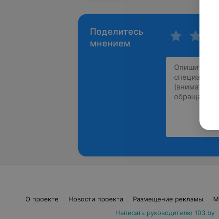
Поделитесь
мнением
О проекте
Новости проекта
Размещение рекламы
М
Написать руководителю 103.by