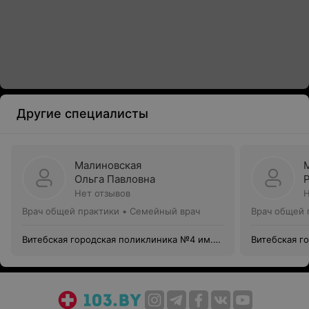
Другие специалисты
Малиновская
Ольга Павловна
Нет отзывов
Н
Врач общей практики • Семейный врач
Врач общей 
Витебская городская поликлиника №4 им.
Витебская г
В. И. Ленина
В. И. Ленина