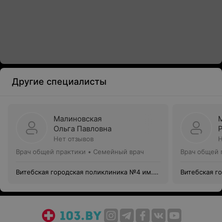
Другие специалисты
Малиновская
Ольга Павловна
Нет отзывов
Н
Врач общей практики • Семейный врач
Врач общей 
Витебская городская поликлиника №4 им.
Витебская г
В. И. Ленина
В. И. Ленина